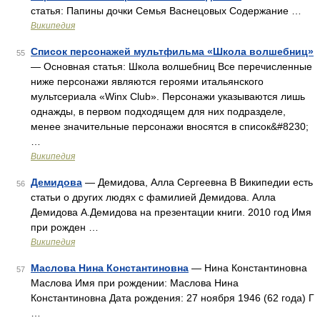
статья: Папины дочки Семья Васнецовых Содержание …
Википедия
Список персонажей мультфильма «Школа волшебниц»
55
— Основная статья: Школа волшебниц Все перечисленные
ниже персонажи являются героями итальянского
мультсериала «Winx Club». Персонажи указываются лишь
однажды, в первом подходящем для них подразделе,
менее значительные персонажи вносятся в список&#8230;
…
Википедия
Демидова
— Демидова, Алла Сергеевна В Википедии есть
56
статьи о других людях с фамилией Демидова. Алла
Демидова А.Демидова на презентации книги. 2010 год Имя
при рожден …
Википедия
Маслова Нина Константиновна
— Нина Константиновна
57
Маслова Имя при рождении: Маслова Нина
Константиновна Дата рождения: 27 ноября 1946 (62 года) Г
…