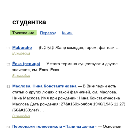
студентка
Толкование
Перевод
Книги
Maburaho
— まぶらほ Жанр комедия, гарем, фэнтези …
51
Википедия
Ёлка (певица)
— У этого термина существуют и другие
52
значения, см. Ёлка. Ёлка …
Википедия
Маслова, Нина Константиновна
— В Википедии есть
53
статьи о других людях с такой фамилией, см. Маслова.
Нина Маслова Имя при рождении: Нина Константиновна
Маслова Дата рождения: 27&#160;ноября 1946(1946 11 27)
(66&#160;лет) …
Википедия
Персонажи телесериала «Папины дочки»
— Основная
54